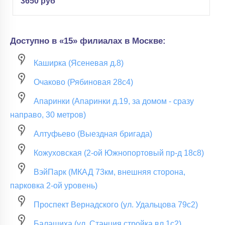
3650 руб
Доступно в «15» филиалах в Москве:
Каширка (Ясеневая д.8)
Очаково (Рябиновая 28с4)
Апаринки (Апаринки д.19, за домом - сразу
направо, 30 метров)
Алтуфьево (Выездная бригада)
Кожуховская (2-ой Южнопортовый пр-д 18с8)
ВэйПарк (МКАД 73км, внешняя сторона,
парковка 2-ой уровень)
Проспект Вернадского (ул. Удальцова 79с2)
Балашиха (ул. Станция стройка вл.1с2)