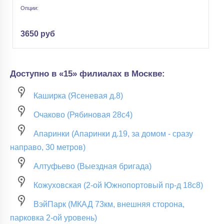
Опции:
3650 руб
Доступно в «15» филиалах в Москве:
Каширка (Ясеневая д.8)
Очаково (Рябиновая 28с4)
Апаринки (Апаринки д.19, за домом - сразу
направо, 30 метров)
Алтуфьево (Выездная бригада)
Кожуховская (2-ой Южнопортовый пр-д 18с8)
ВэйПарк (МКАД 73км, внешняя сторона,
парковка 2-ой уровень)