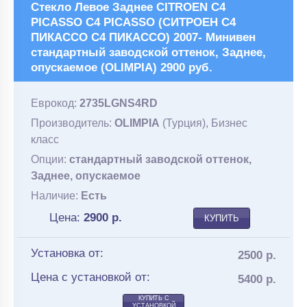
Стекло Левое Заднее CITROEN C4
PICASSO C4 PICASSO (СИТРОЕН С4
ПИКАССО С4 ПИКАССО) 2007- Минивен
стандартный заводской оттенок, Заднее,
опускаемое (OLIMPIA) 2900 руб.
Еврокод:
2735LGNS4RD
Производитель:
OLIMPIA
(Турция), Бизнес
класс
Опции:
стандартный заводской оттенок,
Заднее, опускаемое
Наличие:
Есть
Цена:
2900
р.
КУПИТЬ
Установка от:
2500 р.
Цена с установкой от:
5400 р.
КУПИТЬ С
УСТАНОВКОЙ