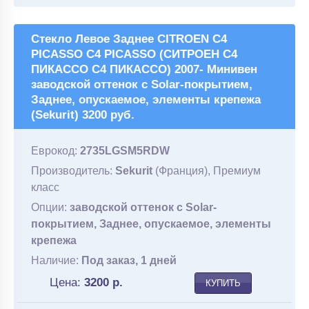
Стекло Левое Заднее CITROEN C4
PICASSO C4 PICASSO (СИТРОЕН С4
ПИКАССО С4 ПИКАССО) 2007- Минивен
заводской оттенок с Solar-покрытием,
Заднее, опускаемое, элементы крепежа
(Sekurit) 3200 руб.
Еврокод:
2735LGSM5RDW
Производитель:
Sekurit
(Франция), Премиум
класс
Опции:
заводской оттенок с Solar-
покрытием, Заднее, опускаемое, элементы
крепежа
Наличие:
Под заказ, 1 дней
Цена:
3200
р.
КУПИТЬ