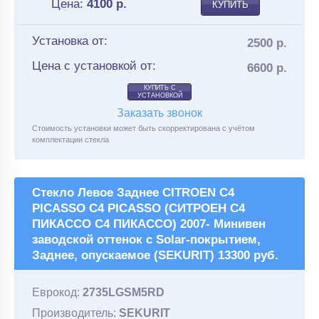
Цена:
4100
р.
КУПИТЬ
Установка от:
2500 р.
Цена с установкой от:
6600 р.
КУПИТЬ С
УСТАНОВКОЙ
Заказать звонок
Стоимость установки может быть скорректирована с учётом
комплектации стекла
Стекло Левое Заднее CITROEN C4
PICASSO C4 PICASSO (СИТРОЕН С4
ПИКАССО С4 ПИКАССО) 2007- Минивен
заводской оттенок с Solar-покрытием,
Заднее, опускаемое (SEKURIT) 13300 руб.
Еврокод:
2735LGSM5RD
Производитель:
SEKURIT