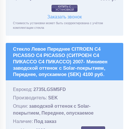
КУПИТЬ С
УСТАНОВКОЙ
Заказать звонок
Стоимость установки может быть скорректирована с учётом
комплектации стекла
Стекло Левое Переднее CITROEN C4
PICASSO C4 PICASSO (СИТРОЕН С4
ПИКАССО С4 ПИКАССО) 2007- Минивен
заводской оттенок с Solar-покрытием,
Переднее, опускаемое (SEK) 4100 руб.
Еврокод:
2735LGSM5FD
Производитель:
SEK
Опции:
заводской оттенок с Solar-
покрытием, Переднее, опускаемое
Наличие:
Под заказ