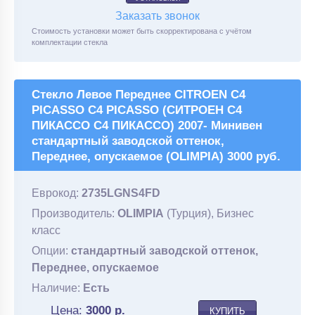
Заказать звонок
Стоимость установки может быть скорректирована с учётом
комплектации стекла
Стекло Левое Переднее CITROEN C4
PICASSO C4 PICASSO (СИТРОЕН С4
ПИКАССО С4 ПИКАССО) 2007- Минивен
стандартный заводской оттенок,
Переднее, опускаемое (OLIMPIA) 3000 руб.
Еврокод:
2735LGNS4FD
Производитель:
OLIMPIA
(Турция), Бизнес
класс
Опции:
стандартный заводской оттенок,
Переднее, опускаемое
Наличие:
Есть
Цена:
3000
р.
КУПИТЬ