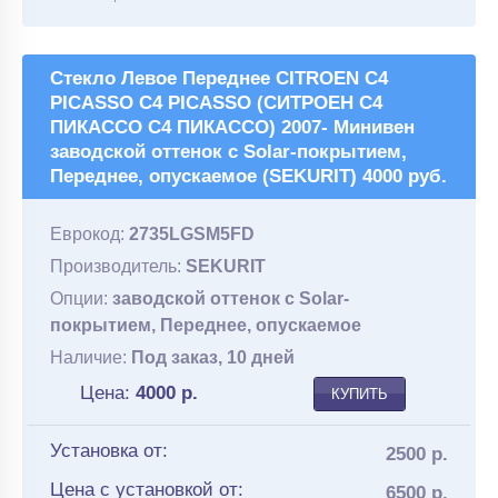
Стекло Левое Переднее CITROEN C4
PICASSO C4 PICASSO (СИТРОЕН С4
ПИКАССО С4 ПИКАССО) 2007- Минивен
заводской оттенок с Solar-покрытием,
Переднее, опускаемое (SEKURIT) 4000 руб.
Еврокод:
2735LGSM5FD
Производитель:
SEKURIT
Опции:
заводской оттенок с Solar-
покрытием, Переднее, опускаемое
Наличие:
Под заказ, 10 дней
Цена:
4000
р.
КУПИТЬ
Установка от:
2500 р.
Цена с установкой от:
6500 р.