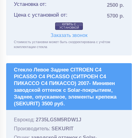
Установка от:
2500 р.
Цена с установкой от:
5700 р.
КУПИТЬ С
УСТАНОВКОЙ
Заказать звонок
Стоимость установки может быть скорректирована с учётом
комплектации стекла
Стекло Левое Заднее CITROEN C4
PICASSO C4 PICASSO (СИТРОЕН С4
ПИКАССО С4 ПИКАССО) 2007- Минивен
заводской оттенок с Solar-покрытием,
Заднее, опускаемое, элементы крепежа
(SEKURIT) 3500 руб.
Еврокод:
2735LGSM5RDW1J
Производитель:
SEKURIT
Опции:
заводской оттенок с Solar-