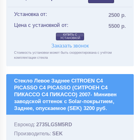
Установка от:
2500 р.
Цена с установкой от:
5500 р.
КУПИТЬ С
УСТАНОВКОЙ
Заказать звонок
Стоимость установки может быть скорректирована с учётом
комплектации стекла
Стекло Левое Заднее CITROEN C4
PICASSO C4 PICASSO (СИТРОЕН С4
ПИКАССО С4 ПИКАССО) 2007- Минивен
заводской оттенок с Solar-покрытием,
Заднее, опускаемое (SEK) 3200 руб.
Еврокод:
2735LGSM5RD
Производитель:
SEK