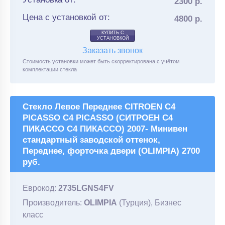
2300 р.
Цена с установкой от:
4800 р.
КУПИТЬ С
УСТАНОВКОЙ
Заказать звонок
Стоимость установки может быть скорректирована с учётом
комплектации стекла
Стекло Левое Переднее CITROEN C4
PICASSO C4 PICASSO (СИТРОЕН С4
ПИКАССО С4 ПИКАССО) 2007- Минивен
стандартный заводской оттенок,
Переднее, форточка двери (OLIMPIA) 2700
руб.
Еврокод:
2735LGNS4FV
Производитель:
OLIMPIA
(Турция), Бизнес
класс