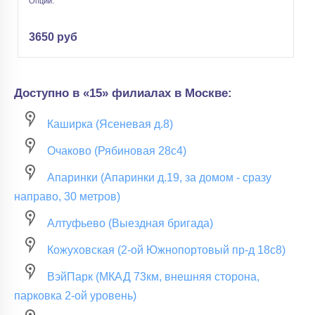
Опции:
3650 руб
Доступно в «15» филиалах в Москве:
Каширка (Ясеневая д.8)
Очаково (Рябиновая 28с4)
Апаринки (Апаринки д.19, за домом - сразу
направо, 30 метров)
Алтуфьево (Выездная бригада)
Кожуховская (2-ой Южнопортовый пр-д 18с8)
ВэйПарк (МКАД 73км, внешняя сторона,
парковка 2-ой уровень)