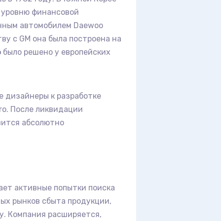
о уровню финансовой
инным автомобилем Daewoo
ву с GM она была построена на
о
было решено у европейских
е дизайнеры к разработке
ro. После ликвидации
вится абсолютно
ает активные попытки поиска
вых рынков сбыта продукции,
у. Компания расширяется,