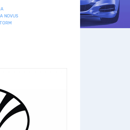
CA
A NOVUS
STORM