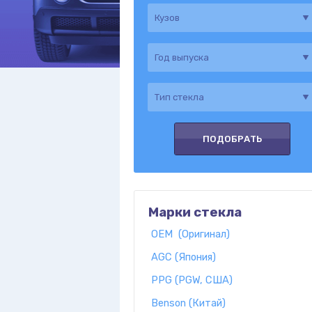
Марки стекла
OEM (Оригинал)
AGC (Япония)
PPG (PGW, США)
Benson (Китай)