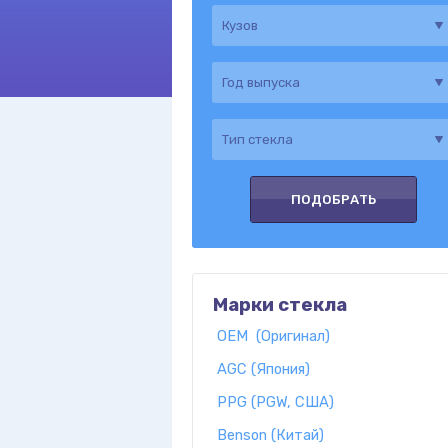
Марки стекла
OEM (Оригинал)
AGC (Япония)
PPG (PGW, США)
Benson (Китай)