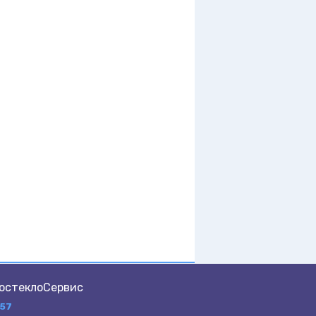
остеклоСервис
-57