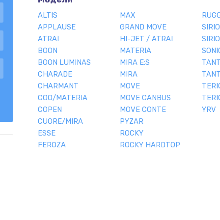
ALTIS
MAX
RUG
APPLAUSE
GRAND MOVE
SIRI
ATRAI
HI-JET / ATRAI
SIRI
BOON
MATERIA
SONI
BOON LUMINAS
MIRA E:S
TANT
CHARADE
MIRA
TAN
CHARMANT
MOVE
TERI
COO/MATERIA
MOVE CANBUS
TERI
COPEN
MOVE CONTE
YRV
CUORE/MIRA
PYZAR
ESSE
ROCKY
FEROZA
ROCKY HARDTOP