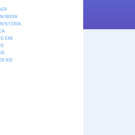
GER
ON/BOON
ON/STORIA
CA
O EXE
TO
OS
OS KID