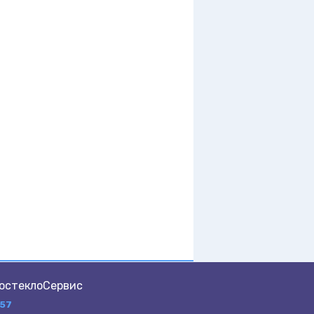
остеклоСервис
-57