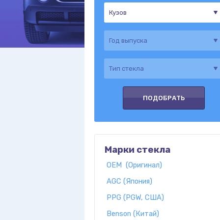
Марки стекла
OEM (Оригинал)
AGC (Япония)
PPG (PGW, США)
Benson (Китай)