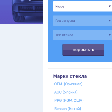
Марки стекла
OEM (Оригинал)
AGC (Япония)
PPG (PGW, США)
Benson (Китай)