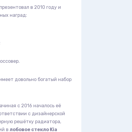
презентовал в 2010 году и
ных наград:
;
россовер.
 имеет довольно богатый набор
начиная с 2016 началось её
оответствии с дизайнерской
терную решётку радиатора,
ий в
лобовое стекло Kia