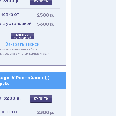
а:
3100
р.
КУПИТЬ
новка от:
2500 р.
а с установкой
5600 р.
КУПИТЬ С
УСТАНОВКОЙ
Заказать звонок
сть установки может быть
ктирована с учётом комплектации
а
ge IV Рестайлинг ( )
руб.
а:
3200
р.
КУПИТЬ
новка от:
2300 р.