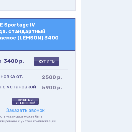
а
 Sportage IV
 дв. стандартный
каемое (LEMSON) 3400
а:
3400
р.
КУПИТЬ
новка от:
2500 р.
а с установкой
5900 р.
КУПИТЬ С
УСТАНОВКОЙ
Заказать звонок
сть установки может быть
ктирована с учётом комплектации
а