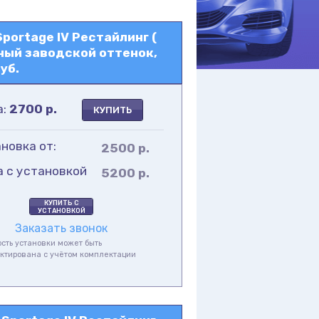
portage IV Рестайлинг (
ный заводской оттенок,
уб.
а:
2700
р.
КУПИТЬ
новка от:
2500 р.
а с установкой
5200 р.
КУПИТЬ С
УСТАНОВКОЙ
Заказать звонок
сть установки может быть
ктирована с учётом комплектации
а