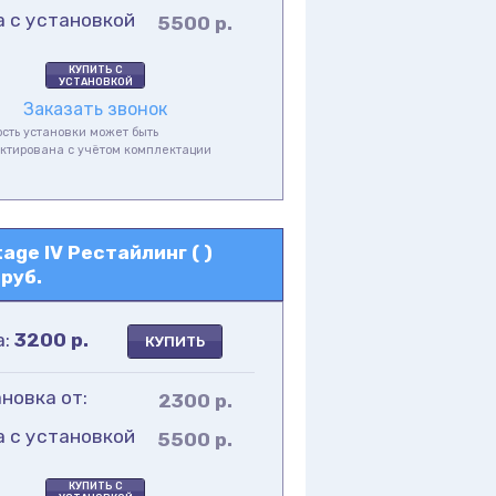
а с установкой
5500 р.
КУПИТЬ С
УСТАНОВКОЙ
Заказать звонок
сть установки может быть
ктирована с учётом комплектации
а
ge IV Рестайлинг ( )
руб.
а:
3200
р.
КУПИТЬ
новка от:
2300 р.
а с установкой
5500 р.
КУПИТЬ С