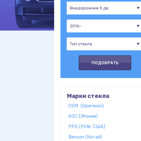
Марки стекла
OEM (Оригинал)
AGC (Япония)
PPG (PGW, США)
Benson (Китай)