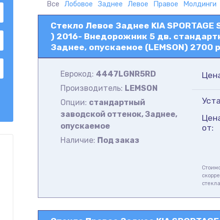
Все
Лобовое
Заднее
Левое
Правое
Молдинги
Стекло Левое Заднее KIA SPORTAGE S
) 2016- Внедорожник 5 дв. стандарт
Заднее, опускаемое (LEMSON) 2700 р
Еврокод:
4447LGNR5RD
Цен
Производитель:
LEMSON
Уста
Опции:
стандартный
заводской оттенок, Заднее,
Цен
опускаемое
от:
Наличие:
Под заказ
Стоимо
скорре
стекл