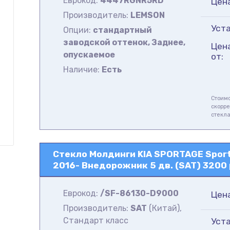
Еврокод:
4447RGNR5RD
Цен
Производитель:
LEMSON
Уста
Опции:
стандартный
заводской оттенок, Заднее,
Цен
опускаемое
от:
Наличие:
Есть
Стоимо
скорре
стекл
Стекло Молдинги KIA SPORTAGE Sporta
2016- Внедорожник 5 дв. (SAT) 3200 
Еврокод:
/SF-86130-D9000
Цен
Производитель:
SAT
(Китай),
Стандарт класс
Уста