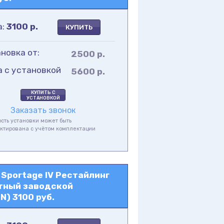
а:
3100
р.
КУПИТЬ
новка от:
2500 р.
а с установкой
5600 р.
КУПИТЬ С
УСТАНОВКОЙ
Заказать звонок
сть установки может быть
ктирована с учётом комплектации
а
Sportage IV Рестайлинг
ртный заводской
N) 3100 руб.