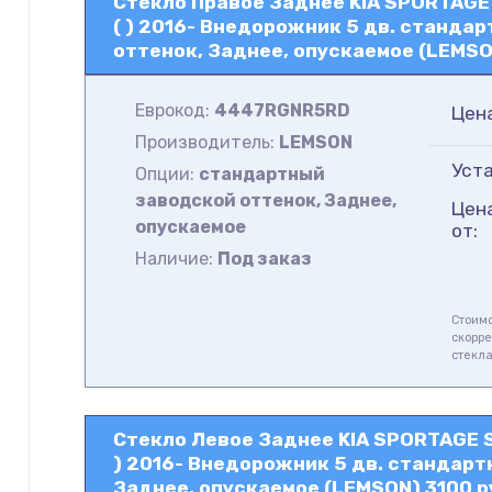
Стекло Правое Заднее KIA SPORTAGE 
( ) 2016- Внедорожник 5 дв. станда
оттенок, Заднее, опускаемое (LEMSO
Еврокод:
4447RGNR5RD
Цен
Производитель:
LEMSON
Уста
Опции:
стандартный
заводской оттенок, Заднее,
Цен
опускаемое
от:
Наличие:
Под заказ
Стоимо
скорре
стекл
Стекло Левое Заднее KIA SPORTAGE S
) 2016- Внедорожник 5 дв. стандарт
Заднее, опускаемое (LEMSON) 3100 р