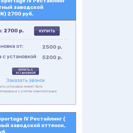
Sportage IV Рестайлинг
ртный заводской
N) 2700 руб.
а:
2700
р.
КУПИТЬ
новка от:
2500 р.
а с установкой
5200 р.
КУПИТЬ С
УСТАНОВКОЙ
Заказать звонок
сть установки может быть
ктирована с учётом комплектации
а
portage IV Рестайлинг (
ный заводской оттенок,
уб.